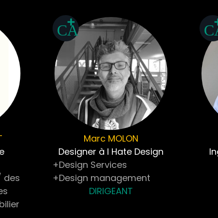
T
Marc
MOLON
e
Designer à I Hate Design
I
+Design Services
/ des
+Design management
es
DIRIGEANT
ilier