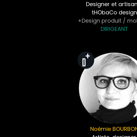
Designer et artisa
tHObaCo design
+Design produit / mob
DIRIGEANT
Noémie
BOURBO