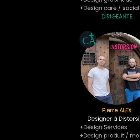
+Design care / social
DIRIGEANTE
Pierre
ALEX
Designer à Distors
+Design Services
+Design produit / mob