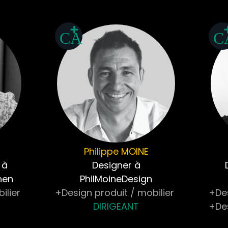
Philippe
MOINE
 à
Designer à
hen
PhilMoineDesign
ilier
+Design produit / mobilier
+Des
DIRIGEANT
+De