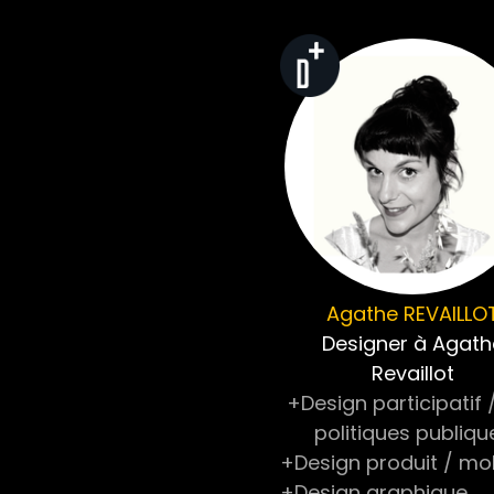
Agathe
REVAILLO
Designer à Agath
Revaillot
+Design participatif 
politiques publiqu
+Design produit / mob
+Design graphique