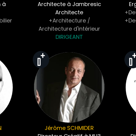
n à
Architecte à Jambresic
Er
Architecte
+De
ilier
+Architecture /
+Des
Architecture d'intérieur
DIRIGEANT
N
Jérôme
SCHMIDER