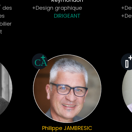
/ des
+Design graphique
+Des
es
DIRIGEANT
+De
ilier
t
Philippe
JAMBRESIC